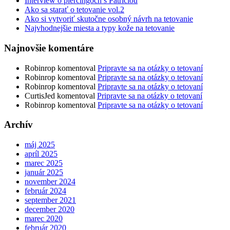
Interview o piercingoch s Patríciou
Ako sa starať o tetovanie vol.2
Ako si vytvoriť skutočne osobný návrh na tetovanie
Najvhodnejšie miesta a typy kože na tetovanie
Najnovšie komentáre
Robinrop
komentoval
Pripravte sa na otázky o tetovaní
Robinrop
komentoval
Pripravte sa na otázky o tetovaní
Robinrop
komentoval
Pripravte sa na otázky o tetovaní
CurtisJed
komentoval
Pripravte sa na otázky o tetovaní
Robinrop
komentoval
Pripravte sa na otázky o tetovaní
Archív
máj 2025
apríl 2025
marec 2025
január 2025
november 2024
február 2024
september 2021
december 2020
marec 2020
február 2020