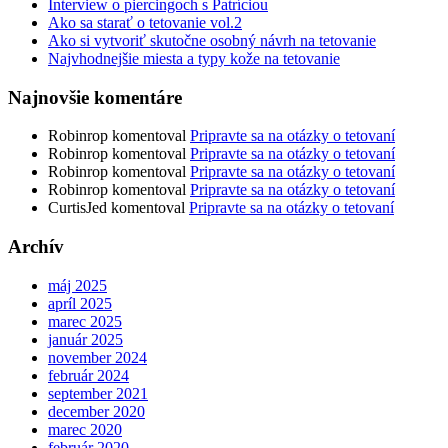
Interview o piercingoch s Patríciou
Ako sa starať o tetovanie vol.2
Ako si vytvoriť skutočne osobný návrh na tetovanie
Najvhodnejšie miesta a typy kože na tetovanie
Najnovšie komentáre
Robinrop
komentoval
Pripravte sa na otázky o tetovaní
Robinrop
komentoval
Pripravte sa na otázky o tetovaní
Robinrop
komentoval
Pripravte sa na otázky o tetovaní
Robinrop
komentoval
Pripravte sa na otázky o tetovaní
CurtisJed
komentoval
Pripravte sa na otázky o tetovaní
Archív
máj 2025
apríl 2025
marec 2025
január 2025
november 2024
február 2024
september 2021
december 2020
marec 2020
február 2020