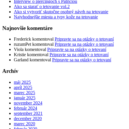
Interview o piercingoch s Patríciou
Ako sa starať o tetovanie vol.2
Ako si vytvoriť skutočne osobný návrh na tetovanie
Najvhodnejšie miesta a typy kože na tetovanie
Najnovšie komentáre
Frederick
komentoval
Pripravte sa na otázky o tetovaní
ruzumPet
komentoval
Pripravte sa na otázky o tetovaní
Viola
komentoval
Pripravte sa na otázky o tetovaní
Kristie
komentoval
Pripravte sa na otázky o tetovaní
Garland
komentoval
Pripravte sa na otázky o tetovaní
Archív
máj 2025
apríl 2025
marec 2025
január 2025
november 2024
február 2024
september 2021
december 2020
marec 2020
február 2020