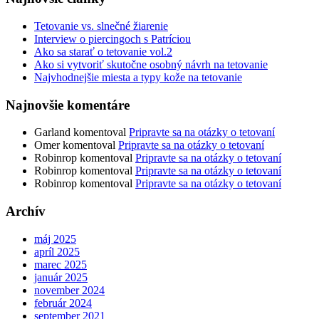
Tetovanie vs. slnečné žiarenie
Interview o piercingoch s Patríciou
Ako sa starať o tetovanie vol.2
Ako si vytvoriť skutočne osobný návrh na tetovanie
Najvhodnejšie miesta a typy kože na tetovanie
Najnovšie komentáre
Garland
komentoval
Pripravte sa na otázky o tetovaní
Omer
komentoval
Pripravte sa na otázky o tetovaní
Robinrop
komentoval
Pripravte sa na otázky o tetovaní
Robinrop
komentoval
Pripravte sa na otázky o tetovaní
Robinrop
komentoval
Pripravte sa na otázky o tetovaní
Archív
máj 2025
apríl 2025
marec 2025
január 2025
november 2024
február 2024
september 2021