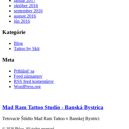
január 2017
október 2016
september 2016
august 2016
jún 2016
Kategórie
Blog
Tattoo by Skit
Meta
Prihlásiť sa
Feed záznamov
RSS feed komentárov
WordPress.org
Mad Ram Tattoo Studio - Banská Bystrica
Tetovacie Štúdio Mad Ram Tattoo v Banskej Bystrici
© 2026 Phlox. All rights reserved.