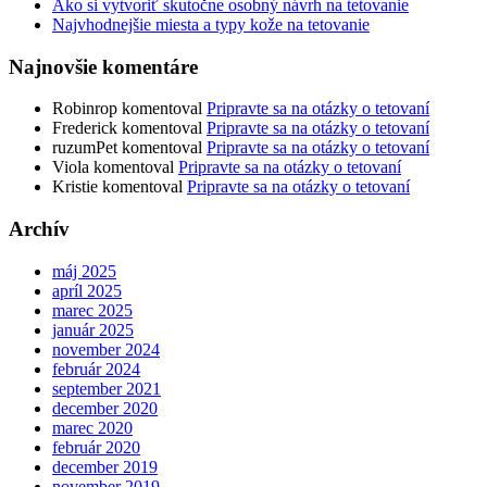
Ako si vytvoriť skutočne osobný návrh na tetovanie
Najvhodnejšie miesta a typy kože na tetovanie
Najnovšie komentáre
Robinrop
komentoval
Pripravte sa na otázky o tetovaní
Frederick
komentoval
Pripravte sa na otázky o tetovaní
ruzumPet
komentoval
Pripravte sa na otázky o tetovaní
Viola
komentoval
Pripravte sa na otázky o tetovaní
Kristie
komentoval
Pripravte sa na otázky o tetovaní
Archív
máj 2025
apríl 2025
marec 2025
január 2025
november 2024
február 2024
september 2021
december 2020
marec 2020
február 2020
december 2019
november 2019