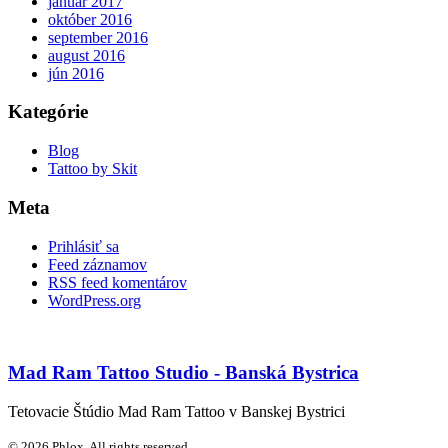
január 2017
október 2016
september 2016
august 2016
jún 2016
Kategórie
Blog
Tattoo by Skit
Meta
Prihlásiť sa
Feed záznamov
RSS feed komentárov
WordPress.org
Mad Ram Tattoo Studio - Banská Bystrica
Tetovacie Štúdio Mad Ram Tattoo v Banskej Bystrici
© 2026 Phlox. All rights reserved.