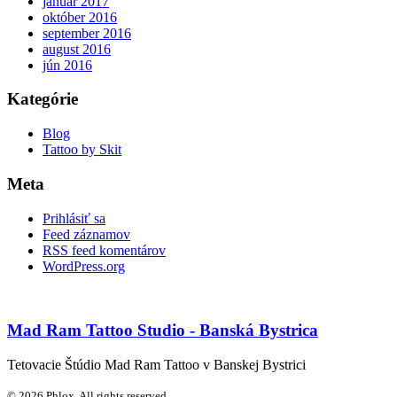
január 2017
október 2016
september 2016
august 2016
jún 2016
Kategórie
Blog
Tattoo by Skit
Meta
Prihlásiť sa
Feed záznamov
RSS feed komentárov
WordPress.org
Mad Ram Tattoo Studio - Banská Bystrica
Tetovacie Štúdio Mad Ram Tattoo v Banskej Bystrici
© 2026 Phlox. All rights reserved.