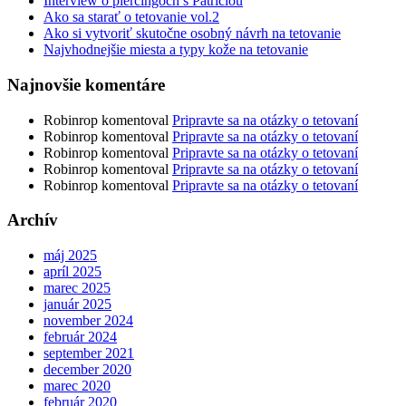
Interview o piercingoch s Patríciou
Ako sa starať o tetovanie vol.2
Ako si vytvoriť skutočne osobný návrh na tetovanie
Najvhodnejšie miesta a typy kože na tetovanie
Najnovšie komentáre
Robinrop
komentoval
Pripravte sa na otázky o tetovaní
Robinrop
komentoval
Pripravte sa na otázky o tetovaní
Robinrop
komentoval
Pripravte sa na otázky o tetovaní
Robinrop
komentoval
Pripravte sa na otázky o tetovaní
Robinrop
komentoval
Pripravte sa na otázky o tetovaní
Archív
máj 2025
apríl 2025
marec 2025
január 2025
november 2024
február 2024
september 2021
december 2020
marec 2020
február 2020