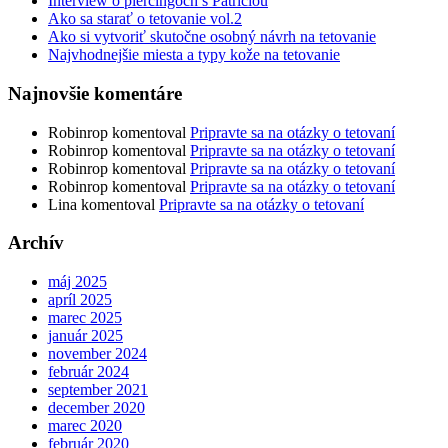
Interview o piercingoch s Patríciou
Ako sa starať o tetovanie vol.2
Ako si vytvoriť skutočne osobný návrh na tetovanie
Najvhodnejšie miesta a typy kože na tetovanie
Najnovšie komentáre
Robinrop
komentoval
Pripravte sa na otázky o tetovaní
Robinrop
komentoval
Pripravte sa na otázky o tetovaní
Robinrop
komentoval
Pripravte sa na otázky o tetovaní
Robinrop
komentoval
Pripravte sa na otázky o tetovaní
Lina
komentoval
Pripravte sa na otázky o tetovaní
Archív
máj 2025
apríl 2025
marec 2025
január 2025
november 2024
február 2024
september 2021
december 2020
marec 2020
február 2020