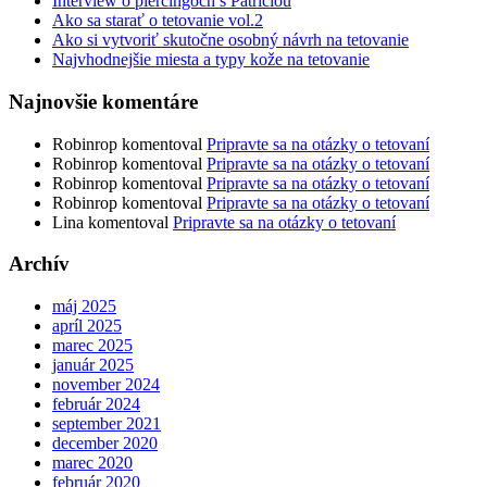
Interview o piercingoch s Patríciou
Ako sa starať o tetovanie vol.2
Ako si vytvoriť skutočne osobný návrh na tetovanie
Najvhodnejšie miesta a typy kože na tetovanie
Najnovšie komentáre
Robinrop
komentoval
Pripravte sa na otázky o tetovaní
Robinrop
komentoval
Pripravte sa na otázky o tetovaní
Robinrop
komentoval
Pripravte sa na otázky o tetovaní
Robinrop
komentoval
Pripravte sa na otázky o tetovaní
Lina
komentoval
Pripravte sa na otázky o tetovaní
Archív
máj 2025
apríl 2025
marec 2025
január 2025
november 2024
február 2024
september 2021
december 2020
marec 2020
február 2020