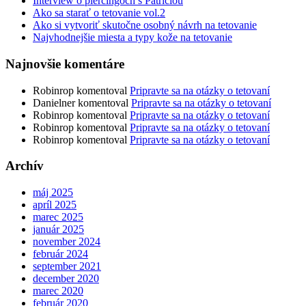
Interview o piercingoch s Patríciou
Ako sa starať o tetovanie vol.2
Ako si vytvoriť skutočne osobný návrh na tetovanie
Najvhodnejšie miesta a typy kože na tetovanie
Najnovšie komentáre
Robinrop
komentoval
Pripravte sa na otázky o tetovaní
Danielner
komentoval
Pripravte sa na otázky o tetovaní
Robinrop
komentoval
Pripravte sa na otázky o tetovaní
Robinrop
komentoval
Pripravte sa na otázky o tetovaní
Robinrop
komentoval
Pripravte sa na otázky o tetovaní
Archív
máj 2025
apríl 2025
marec 2025
január 2025
november 2024
február 2024
september 2021
december 2020
marec 2020
február 2020