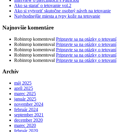
Interview o piercingoch s Patríciou
Ako sa starať o tetovanie vol.2
Ako si vytvoriť skutočne osobný návrh na tetovanie
Najvhodnejšie miesta a typy kože na tetovanie
Najnovšie komentáre
Robinrop
komentoval
Pripravte sa na otázky o tetovaní
Robinrop
komentoval
Pripravte sa na otázky o tetovaní
Robinrop
komentoval
Pripravte sa na otázky o tetovaní
Robinrop
komentoval
Pripravte sa na otázky o tetovaní
Robinrop
komentoval
Pripravte sa na otázky o tetovaní
Archív
máj 2025
apríl 2025
marec 2025
január 2025
november 2024
február 2024
september 2021
december 2020
marec 2020
február 2020