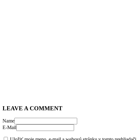
LEAVE A COMMENT
Name
E-Mail
Uložiť moje meno, e-mail a webovú stránku v tomto prehliadači