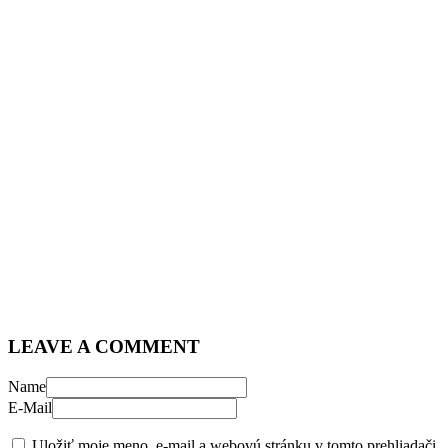
LEAVE A COMMENT
Name
E-Mail
Uložiť moje meno, e-mail a webovú stránku v tomto prehliadači