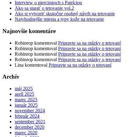
Interview o piercingoch s Patríciou
Ako sa starať o tetovanie vol.2
Ako si vytvoriť skutočne osobný návrh na tetovanie
Najvhodnejšie miesta a typy kože na tetovanie
Najnovšie komentáre
Robinrop
komentoval
Pripravte sa na otázky o tetovaní
Robinrop
komentoval
Pripravte sa na otázky o tetovaní
Robinrop
komentoval
Pripravte sa na otázky o tetovaní
Robinrop
komentoval
Pripravte sa na otázky o tetovaní
Lina
komentoval
Pripravte sa na otázky o tetovaní
Archív
máj 2025
apríl 2025
marec 2025
január 2025
november 2024
február 2024
september 2021
december 2020
marec 2020