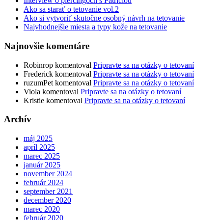
Interview o piercingoch s Patríciou
Ako sa starať o tetovanie vol.2
Ako si vytvoriť skutočne osobný návrh na tetovanie
Najvhodnejšie miesta a typy kože na tetovanie
Najnovšie komentáre
Robinrop
komentoval
Pripravte sa na otázky o tetovaní
Frederick
komentoval
Pripravte sa na otázky o tetovaní
ruzumPet
komentoval
Pripravte sa na otázky o tetovaní
Viola
komentoval
Pripravte sa na otázky o tetovaní
Kristie
komentoval
Pripravte sa na otázky o tetovaní
Archív
máj 2025
apríl 2025
marec 2025
január 2025
november 2024
február 2024
september 2021
december 2020
marec 2020
február 2020