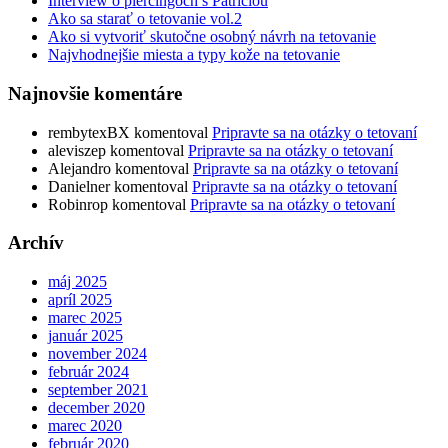
Interview o piercingoch s Patríciou
Ako sa starať o tetovanie vol.2
Ako si vytvoriť skutočne osobný návrh na tetovanie
Najvhodnejšie miesta a typy kože na tetovanie
Najnovšie komentáre
rembytexBX
komentoval
Pripravte sa na otázky o tetovaní
aleviszep
komentoval
Pripravte sa na otázky o tetovaní
Alejandro
komentoval
Pripravte sa na otázky o tetovaní
Danielner
komentoval
Pripravte sa na otázky o tetovaní
Robinrop
komentoval
Pripravte sa na otázky o tetovaní
Archív
máj 2025
apríl 2025
marec 2025
január 2025
november 2024
február 2024
september 2021
december 2020
marec 2020
február 2020