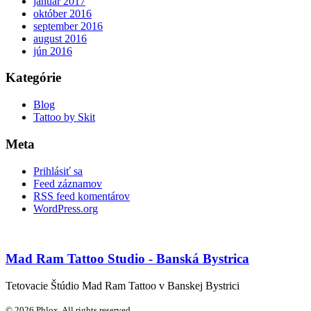
január 2017
október 2016
september 2016
august 2016
jún 2016
Kategórie
Blog
Tattoo by Skit
Meta
Prihlásiť sa
Feed záznamov
RSS feed komentárov
WordPress.org
Mad Ram Tattoo Studio - Banská Bystrica
Tetovacie Štúdio Mad Ram Tattoo v Banskej Bystrici
© 2026 Phlox. All rights reserved.