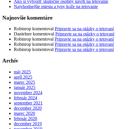
Ako si vytvoriť skutočne osobný návrh na tetovanie
Najvhodnejšie miesta a typy kože na tetovanie
Najnovšie komentáre
Robinrop
komentoval
Pripravte sa na otázky o tetovaní
Danielner
komentoval
Pripravte sa na otázky o tetovaní
Robinrop
komentoval
Pripravte sa na otázky o tetovaní
Robinrop
komentoval
Pripravte sa na otázky o tetovaní
Robinrop
komentoval
Pripravte sa na otázky o tetovaní
Archív
máj 2025
apríl 2025
marec 2025
január 2025
november 2024
február 2024
september 2021
december 2020
marec 2020
február 2020
december 2019
november 2019