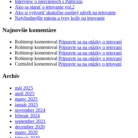
Interview o piercingoch s Patríciou
Ako sa starať o tetovanie vol.2
Ako si vytvoriť skutočne osobný návrh na tetovanie
Najvhodnejšie miesta a typy kože na tetovanie
Najnovšie komentáre
Robinrop
komentoval
Pripravte sa na otázky o tetovaní
Robinrop
komentoval
Pripravte sa na otázky o tetovaní
Robinrop
komentoval
Pripravte sa na otázky o tetovaní
Robinrop
komentoval
Pripravte sa na otázky o tetovaní
CurtisJed
komentoval
Pripravte sa na otázky o tetovaní
Archív
máj 2025
apríl 2025
marec 2025
január 2025
november 2024
február 2024
september 2021
december 2020
marec 2020
február 2020