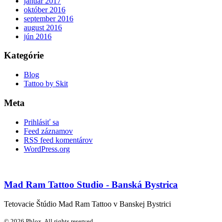
január 2017
október 2016
september 2016
august 2016
jún 2016
Kategórie
Blog
Tattoo by Skit
Meta
Prihlásiť sa
Feed záznamov
RSS feed komentárov
WordPress.org
Mad Ram Tattoo Studio - Banská Bystrica
Tetovacie Štúdio Mad Ram Tattoo v Banskej Bystrici
© 2026 Phlox. All rights reserved.