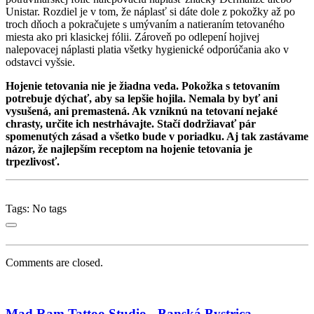
Unistar. Rozdiel je v tom, že náplasť si dáte dole z pokožky až po
troch dňoch a pokračujete s umývaním a natieraním tetovaného
miesta ako pri klasickej fólii. Zároveň po odlepení hojivej
nalepovacej náplasti platia všetky hygienické odporúčania ako v
odstavci vyšsie.
Hojenie tetovania nie je žiadna veda. Pokožka s tetovaním
potrebuje dýchať, aby sa lepšie hojila. Nemala by byť ani
vysušená, ani premastená. Ak vzniknú na tetovaní nejaké
chrasty, určite ich nestrhávajte. Stačí dodržiavať pár
spomenutých zásad a všetko bude v poriadku. Aj tak zastávame
názor, že najlepším receptom na hojenie tetovania je
trpezlivosť.
Tags: No tags
Comments are closed.
Mad Ram Tattoo Studio - Banská Bystrica