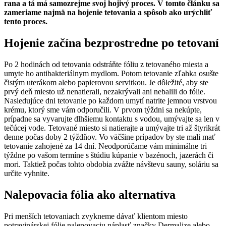
rana a tá má samozrejme svoj hojivý proces. V tomto článku sa
zameriame najmä na hojenie tetovania a spôsob ako urýchliť
tento proces.
Hojenie začína bezprostredne po tetovaní
Po 2 hodinách od tetovania odstráňte fóliu z tetovaného miesta a
umyte ho antibakteriálnym mydlom. Potom tetovanie zľahka osušte
čistým uterákom alebo papierovou servitkou. Je dôležité, aby ste
prvý deň miesto už nenatierali, nezakrývali ani nebalili do fólie.
Nasledujúce dni tetovanie po každom umytí natrite jemnou vrstvou
krému, ktorý sme vám odporučili. V prvom týždni sa nekúpte,
prípadne sa vyvarujte dlhšiemu kontaktu s vodou, umývajte sa len v
tečúcej vode. Tetované miesto si natierajte a umývajte tri až štyrikrát
denne počas doby 2 týždňov. Vo väčšine prípadov by ste mali mať
tetovanie zahojené za 14 dní. Neodporúčame vám minimálne tri
týždne po vašom termíne s štúdiu kúpanie v bazénoch, jazerách či
mori. Taktiež počas tohto obdobia zvážte návštevu sauny, soláriu sa
určite vyhnite.
Nalepovacia fólia ako alternatíva
Pri menších tetovaniach zvykneme dávať klientom miesto
potravinárskej fólie nalepovaciu náplasť značky Dermalize alebo