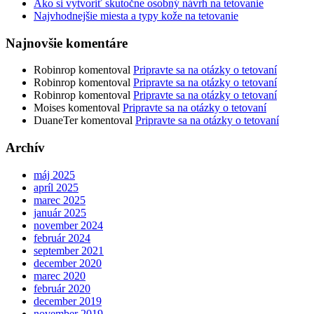
Ako si vytvoriť skutočne osobný návrh na tetovanie
Najvhodnejšie miesta a typy kože na tetovanie
Najnovšie komentáre
Robinrop
komentoval
Pripravte sa na otázky o tetovaní
Robinrop
komentoval
Pripravte sa na otázky o tetovaní
Robinrop
komentoval
Pripravte sa na otázky o tetovaní
Moises
komentoval
Pripravte sa na otázky o tetovaní
DuaneTer
komentoval
Pripravte sa na otázky o tetovaní
Archív
máj 2025
apríl 2025
marec 2025
január 2025
november 2024
február 2024
september 2021
december 2020
marec 2020
február 2020
december 2019
november 2019