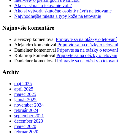
Interview o piercingoch s Patríciou
Ako sa starať o tetovanie vol.2
Ako si vytvoriť skutočne osobný návrh na tetovanie
Najvhodnejšie miesta a typy kože na tetovanie
Najnovšie komentáre
aleviszep
komentoval
Pripravte sa na otázky o tetovaní
Alejandro
komentoval
Pripravte sa na otázky o tetovaní
Danielner
komentoval
Pripravte sa na otázky o tetovaní
Robinrop
komentoval
Pripravte sa na otázky o tetovaní
Danielner
komentoval
Pripravte sa na otázky o tetovaní
Archív
máj 2025
apríl 2025
marec 2025
január 2025
november 2024
február 2024
september 2021
december 2020
marec 2020
február 2020