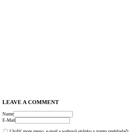
LEAVE A COMMENT
Name
E-Mail
Uložiť moje meno, e-mail a webovú stránku v tomto prehliadači