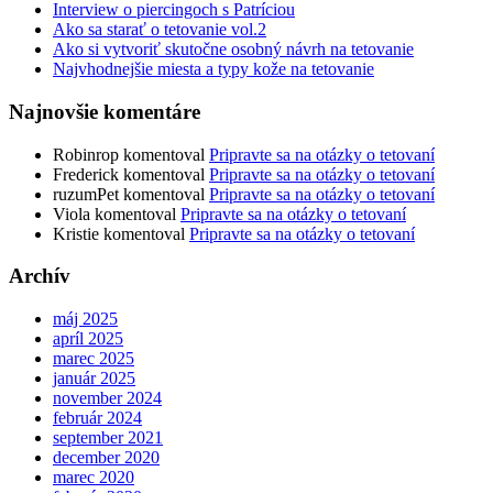
Interview o piercingoch s Patríciou
Ako sa starať o tetovanie vol.2
Ako si vytvoriť skutočne osobný návrh na tetovanie
Najvhodnejšie miesta a typy kože na tetovanie
Najnovšie komentáre
Robinrop
komentoval
Pripravte sa na otázky o tetovaní
Frederick
komentoval
Pripravte sa na otázky o tetovaní
ruzumPet
komentoval
Pripravte sa na otázky o tetovaní
Viola
komentoval
Pripravte sa na otázky o tetovaní
Kristie
komentoval
Pripravte sa na otázky o tetovaní
Archív
máj 2025
apríl 2025
marec 2025
január 2025
november 2024
február 2024
september 2021
december 2020
marec 2020