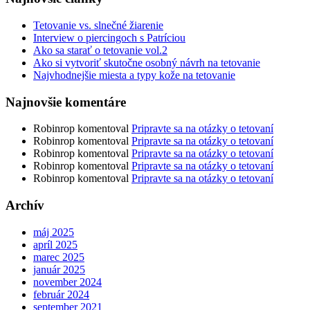
Tetovanie vs. slnečné žiarenie
Interview o piercingoch s Patríciou
Ako sa starať o tetovanie vol.2
Ako si vytvoriť skutočne osobný návrh na tetovanie
Najvhodnejšie miesta a typy kože na tetovanie
Najnovšie komentáre
Robinrop
komentoval
Pripravte sa na otázky o tetovaní
Robinrop
komentoval
Pripravte sa na otázky o tetovaní
Robinrop
komentoval
Pripravte sa na otázky o tetovaní
Robinrop
komentoval
Pripravte sa na otázky o tetovaní
Robinrop
komentoval
Pripravte sa na otázky o tetovaní
Archív
máj 2025
apríl 2025
marec 2025
január 2025
november 2024
február 2024
september 2021