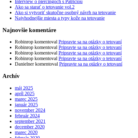
Interview o piercingoch s Patríciou
Ako sa starať o tetovanie vol.2
Ako si vytvoriť skutočne osobný návrh na tetovanie
Najvhodnejšie miesta a typy kože na tetovanie
Najnovšie komentáre
Robinrop
komentoval
Pripravte sa na otázky o tetovaní
Robinrop
komentoval
Pripravte sa na otázky o tetovaní
Robinrop
komentoval
Pripravte sa na otázky o tetovaní
Robinrop
komentoval
Pripravte sa na otázky o tetovaní
Danielner
komentoval
Pripravte sa na otázky o tetovaní
Archív
máj 2025
apríl 2025
marec 2025
január 2025
november 2024
február 2024
september 2021
december 2020
marec 2020
február 2020