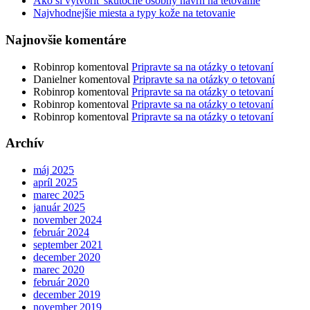
Ako si vytvoriť skutočne osobný návrh na tetovanie
Najvhodnejšie miesta a typy kože na tetovanie
Najnovšie komentáre
Robinrop
komentoval
Pripravte sa na otázky o tetovaní
Danielner
komentoval
Pripravte sa na otázky o tetovaní
Robinrop
komentoval
Pripravte sa na otázky o tetovaní
Robinrop
komentoval
Pripravte sa na otázky o tetovaní
Robinrop
komentoval
Pripravte sa na otázky o tetovaní
Archív
máj 2025
apríl 2025
marec 2025
január 2025
november 2024
február 2024
september 2021
december 2020
marec 2020
február 2020
december 2019
november 2019