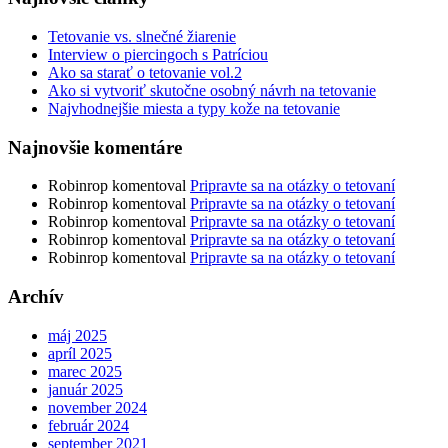
Tetovanie vs. slnečné žiarenie
Interview o piercingoch s Patríciou
Ako sa starať o tetovanie vol.2
Ako si vytvoriť skutočne osobný návrh na tetovanie
Najvhodnejšie miesta a typy kože na tetovanie
Najnovšie komentáre
Robinrop
komentoval
Pripravte sa na otázky o tetovaní
Robinrop
komentoval
Pripravte sa na otázky o tetovaní
Robinrop
komentoval
Pripravte sa na otázky o tetovaní
Robinrop
komentoval
Pripravte sa na otázky o tetovaní
Robinrop
komentoval
Pripravte sa na otázky o tetovaní
Archív
máj 2025
apríl 2025
marec 2025
január 2025
november 2024
február 2024
september 2021