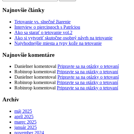
Najnovšie články
Tetovanie vs. slnečné žiarenie
Interview o piercingoch s Patríciou
Ako sa starať o tetovanie vol.2
Ako si vytvoriť skutočne osobný návrh na tetovanie
Najvhodnejšie miesta a typy kože na tetovanie
Najnovšie komentáre
Danielner
komentoval
Pripravte sa na otázky o tetovaní
Robinrop
komentoval
Pripravte sa na otázky o tetovaní
Danielner
komentoval
Pripravte sa na otázky o tetovaní
Robinrop
komentoval
Pripravte sa na otázky o tetovaní
Robinrop
komentoval
Pripravte sa na otázky o tetovaní
Archív
máj 2025
apríl 2025
marec 2025
január 2025
november 2024