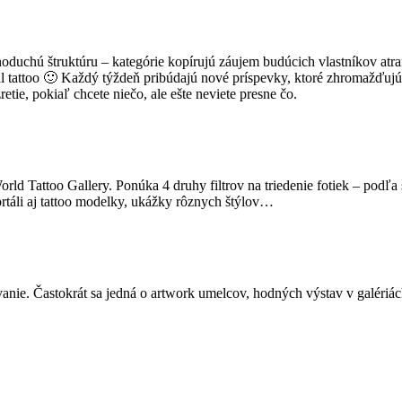
duchú štruktúru – kategórie kopírujú záujem budúcich vlastníkov atra
ribal tattoo 🙂 Každý týždeň pribúdajú nové príspevky, ktoré zhromaž
retie, pokiaľ chcete niečo, ale ešte neviete presne čo.
rld Tattoo Gallery. Ponúka 4 druhy filtrov na triedenie fotiek – podľa 
ortáli aj tattoo modelky, ukážky rôznych štýlov…
anie. Častokrát sa jedná o artwork umelcov, hodných výstav v galériách