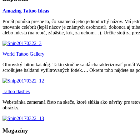
Amazing Tattoo Ideas
Portál ponúka presne to, čo znamená jeho jednoduchý názov. Má jedno
tetovanie celebrít (lepší názov je známych osobností), dokonca aj t
alebo miesta (na rebrá, zápästie, krk, za uchom…). Určite stojí za prez
World Tattoo Gallery
Obrovský tattoo katalóg. Takto stručne sa dá charakterizovať portál Wo
scrollujete haldami vyfiltrovaných fotiek…. Okrem toho nájdete na p
Tattoo flashes
Webstránka zameraná čisto na skeče, ktoré slúžia ako návrhy pre tetov
obrázky.
Magazíny