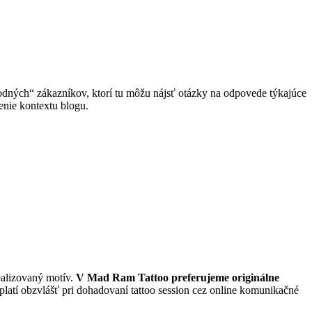
hodných“ zákazníkov, ktorí tu môžu nájsť otázky na odpovede týkajúce
enie kontextu blogu.
ealizovaný motív.
V Mad Ram Tattoo preferujeme originálne
latí obzvlášť pri dohadovaní tattoo session cez online komunikačné