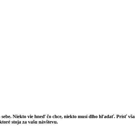
ebe. Niekto vie hneď čo chce, niekto musí dlho hľadať. Prísť však
toré stoja za vašu návštevu.