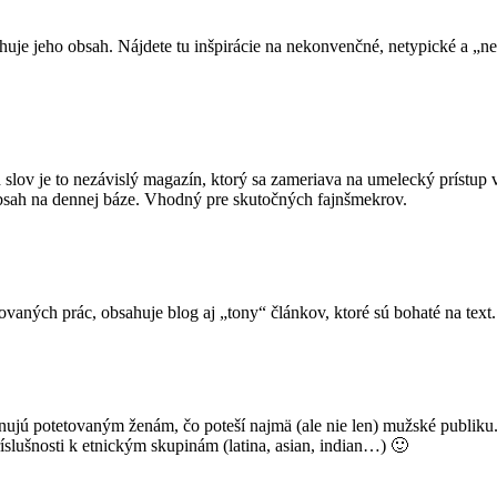
ihuje jeho obsah. Nájdete tu inšpirácie na nekonvenčné, netypické a „
lov je to nezávislý magazín, ktorý sa zameriava na umelecký prístup v 
obsah na dennej báze. Vhodný pre skutočných fajnšmekrov.
vaných prác, obsahuje blog aj „tony“ článkov, ktoré sú bohaté na text
jú potetovaným ženám, čo poteší najmä (ale nie len) mužské publiku. Z
ríslušnosti k etnickým skupinám (latina, asian, indian…) 🙂