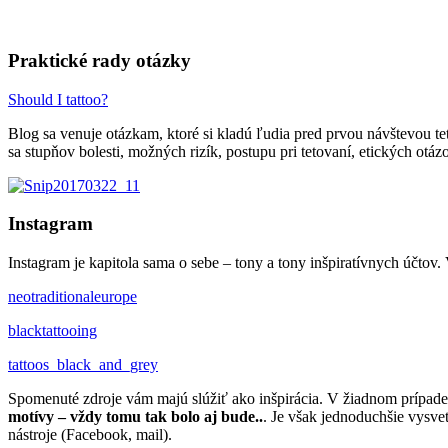
Praktické rady otázky
Should I tattoo?
Blog sa venuje otázkam, ktoré si kladú ľudia pred prvou návštevou t
sa stupňov bolesti, možných rizík, postupu pri tetovaní, etických ot
Instagram
Instagram je kapitola sama o sebe – tony a tony inšpiratívnych účtov
neotraditionaleurope
blacktattooing
tattoos_black_and_grey
Spomenuté zdroje vám majú slúžiť ako inšpirácia. V žiadnom prípade 
motívy – vždy tomu tak bolo aj bude..
. Je však jednoduchšie vysve
nástroje (Facebook, mail).