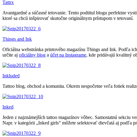
Tattrx
Avantgardné a súčasné tetovanie. Tento podtitul blogu perfektne vyst
ktoré sa chcú inšpirovať skutočne originálnym prístupom v tetovaní.
Things and Ink
Oficiálna webstránka printového magazínu Things and Ink. Podľa ich s
určite aj
oficiálny blog
a
účet na Instagrame
, kde pridávajú kvalitný 
Inkluded
Tattoo blog, obchod a komunita. Okrem nespočetne veľa fotiek realizo
Inked
Jeden z najznámejších tattoo magazínov vôbec. Samostatnú sekciu venu
Napr. v kategórii „Inked girls“ môžete selektovať dievčatá aj podľa p