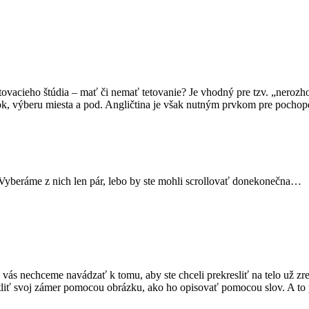
etovacieho štúdia – mať či nemať tetovanie? Je vhodný pre tzv. „neroz
ázok, výberu miesta a pod. Angličtina je však nutným prvkom pre pochop
. Vyberáme z nich len pár, lebo by ste mohli scrollovať donekonečna…
vás nechceme navádzať k tomu, aby ste chceli prekresliť na telo už zr
tliť svoj zámer pomocou obrázku, ako ho opisovať pomocou slov. A to p